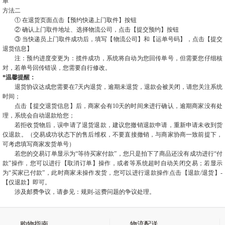
单
方法二
① 在退货页面点击【预约快递上门取件】按钮
② 确认上门取件地址、选择物流公司，点击【提交预约】按钮
③ 当快递员上门取件成功后，填写【物流公司】和【运单号码】，点击【提交
退货信息】
注：预约进度变更为：揽件成功，系统将自动为您回传单号，但需要您仔细核
对，若单号回传错误，您需要自行修改。
*温馨提醒：
退货协议达成您需要在7天内退货，逾期未退货，退款会被关闭，请您关注系统
时间；
点击【提交退货信息】后，
商家
会有10天的时间来进行确认，逾期
商家
没有处
理，系统会自动退款给您；
若拒收货物后，误申请了退货退款，建议您撤销退款申请，重新申请未收到货
仅退款。（交易成功状态下的售后维权，不要直接撤销，与
商家
协商一致前提下，
可考虑填写
商家
发货单号）
若您的交易订单显示为“等待买家付款”，您只是拍下了商品还没有成功进行“付
款”操作，您可以进行【取消订单】操作，或者等系统超时自动关闭交易；若显示
为“买家已付款”，此时
商家
未操作发货，您可以进行退款操作点击【退款/退货】-
【仅退款】即可。
涉及邮费争议，请参见：规则-运费问题的争议处理。
购物指南
物流配送