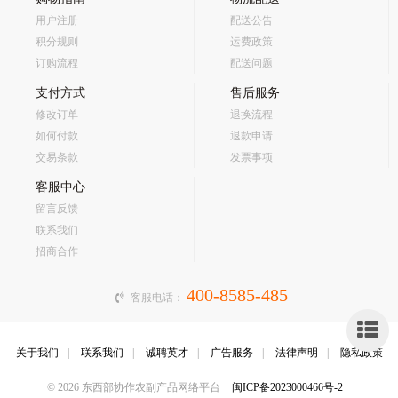
用户注册
配送公告
积分规则
运费政策
订购流程
配送问题
支付方式
售后服务
修改订单
退换流程
如何付款
退款申请
交易条款
发票事项
客服中心
留言反馈
联系我们
招商合作
400-8585-485
客服电话：
侧
关于我们
|
联系我们
|
诚聘英才
|
广告服务
|
法律声明
|
隐私政策
栏
© 2026 东西部协作农副产品网络平台
闽ICP备2023000466号-2