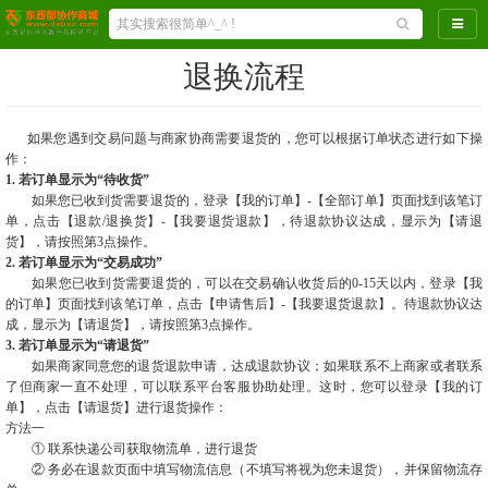
导航
退换流程
如果您遇到交易问题与商家协商需要退货的，您可以根据订单状态进行如下操
作：
1. 若订单显示为“待收货”
如果您已收到货需要退货的，登录【我的订单】-【全部订单】页面找到该笔订
单，点击【退款/退换货】-【我要退货退款】，待退款协议达成，显示为【请退
货】，请按照第3点操作。
2. 若订单显示为“交易成功”
如果您已收到货需要退货的，可以在交易确认收货后的0-15天以内，登录【我
的订单】页面找到该笔订单，点击【申请售后】-【我要退货退款】。待退款协议达
成，显示为【请退货】，请按照第3点操作。
3. 若订单显示为“请退货”
如果
商家
同意您的退货退款申请，达成退款协议；如果联系不上
商家
或者联系
了但
商家
一直不处理，可以联系平台客服协助处理。这时，您可以登录【我的订
单】，点击【请退货】进行退货操作：
方法一
① 联系快递公司获取物流单，进行退货
② 务必在退款页面中填写物流信息（不填写将视为您未退货），并保留物流存