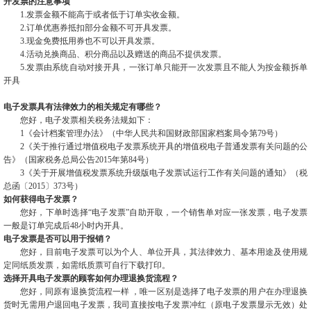
开发票的注意事项
1.发票金额不能高于或者低于订单实收金额。
2.订单优惠券抵扣部分金额不可开具发票。
3.现金免费抵用券也不可以开具发票。
4.活动兑换商品、积分商品以及赠送的商品不提供发票。
5.发票由系统自动对接开具，一张订单只能开一次发票且不能人为按金额拆单
开具
电子发票具有法律效力的相关规定有哪些？
您好，电子发票相关税务法规如下：
1《会计档案管理办法》（中华人民共和国财政部国家档案局令第79号）
2《关于推行通过增值税电子发票系统开具的增值税电子普通发票有关问题的公
告》（国家税务总局公告2015年第84号）
3《关于开展增值税发票系统升级版电子发票试运行工作有关问题的通知》（税
总函〔2015〕373号）
如何获得电子发票？
您好，下单时选择“电子发票”自助开取，一个销售单对应一张发票，电子发票
一般是订单完成后48小时内开具。
电子发票是否可以用于报销？
您好，目前电子发票可以为个人、单位开具，其法律效力、基本用途及使用规
定同纸质发票，如需纸质票可自行下载打印。
选择开具电子发票的顾客如何办理退换货流程？
您好，同原有退换货流程一样 ，唯一区别是选择了电子发票的用户在办理退换
货时无需用户退回电子发票，我司直接按电子发票冲红（原电子发票显示无效）处