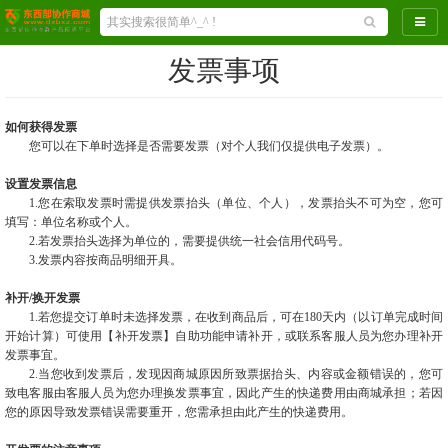
导航
发票事项
如何获得发票
您可以在下单时选择是否需要发票（对个人我们仅提供电子发票）。
设置发票信息
1.
您在索取发票时需提供发票抬头（单位、个人），发票抬头不可为空，您可
填写：单位名称或个人。
2.若发票抬头选择为单位的，需要提供统一社会信用代码号。
3.发票内容按商品明细开具。
补开/换开发票
1.
若您提交订单时未选择发票，在收到商品后，可在180天内（以订单完成时间
开始计算）可使用【补开发票】自助功能申请补开，或联系客服人员为您办理补开
发票事宜。
2.
当您收到发票后，发现因商城原因所致票据抬头、内容或金额错误的，您可
致电客服由客服人员为您办理换发票事宜，因此产生的快递费用由
商城
承担；若因
您的原因导致发票错误需要重开，您需承担由此产生的快递费用。