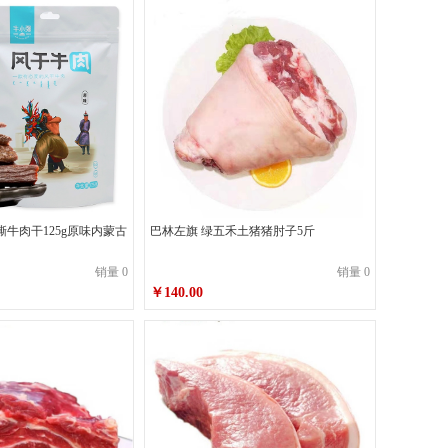
撕牛肉干125g原味内蒙古
巴林左旗 绿五禾土猪猪肘子5斤
销量 0
销量 0
￥140.00