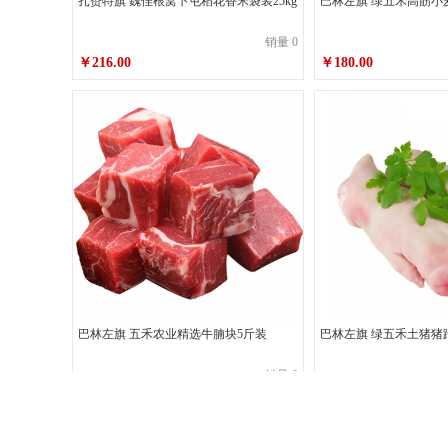
扎赉特旗 魏佳根窝卜屯稻花香米袋装25kg
巴林左旗 绿五禾高筋小麦
销量 0
￥216.00
￥180.00
巴林左旗 五禾农业精选牛腩块5斤装
巴林左旗 绿五禾土猪猪
销量 0
￥270.00
￥190.00