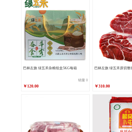
巴林左旗 绿五禾杂粮组盒5KG每箱
巴林左旗 绿五禾原切整
销量 0
￥120.00
￥310.00