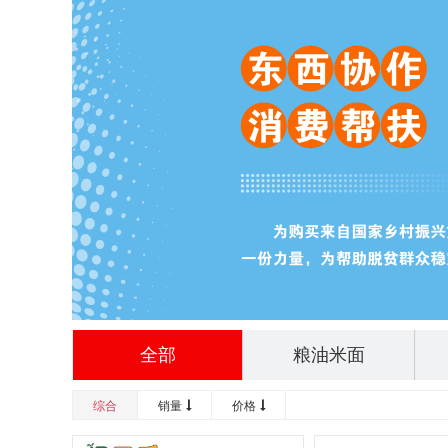
全部
粮油米面
综合
销量
价格