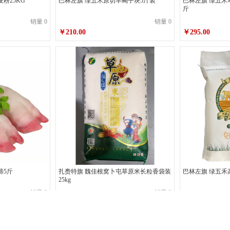
粉25KG
巴林左旗 绿五禾原切羊蝎子块5斤装
巴林左旗 绿五禾
斤
销量 0
销量 0
￥210.00
￥295.00
蹄5斤
扎赉特旗 魏佳根窝卜屯草原米长粒香袋装
巴林左旗 绿五禾
25kg
销量 0
销量 0
￥236.00
￥46.00
1
2
3
4
5