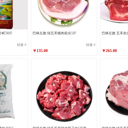
小町50斤
巴林左旗 绿五禾猪肉前尖5斤
巴林左旗 五禾农
销量 0
销量 0
￥135.00
￥265.00