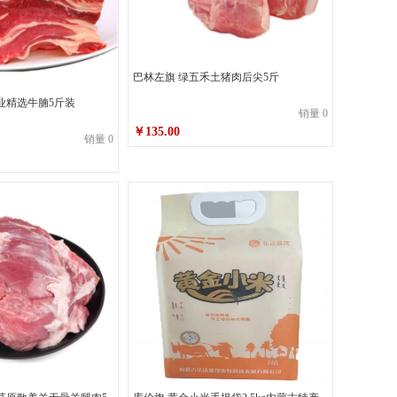
巴林左旗 绿五禾土猪肉后尖5斤
业精选牛腩5斤装
销量 0
￥135.00
销量 0