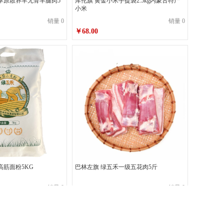
草原散养羊无骨羊腿肉5
库伦旗 黄金小米手提袋2.5kg内蒙古特产
小米
销量 0
销量 0
￥68.00
高筋面粉5KG
巴林左旗 绿五禾一级五花肉5斤
销量 0
销量 0
￥160.00