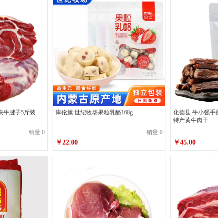
块牛腱子5斤装
库伦旗 世纪牧场果粒乳酪168g
化德县 牛小强手
特产黄牛肉干
销量 0
销量 0
￥22.00
￥45.00