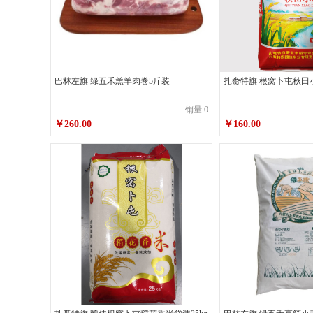
巴林左旗 绿五禾羔羊肉卷5斤装
扎赉特旗 根窝卜屯秋田
销量 0
￥260.00
￥160.00