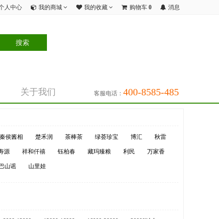
个人中心
我的商城
我的收藏
购物车
0
消息
400-8585-485
关于我们
客服电话：
秦侯酱相
楚禾润
茶棒茶
绿荟珍宝
博汇
秋雷
寿源
祥和仟禧
钰柏春
藏玛臻粮
利民
万家香
巴山谣
山里娃