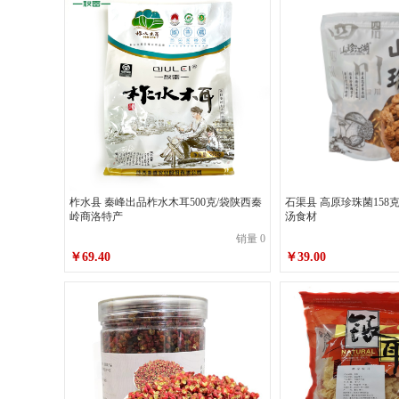
柞水县 秦峰出品柞水木耳500克/袋陕西秦
石渠县 高原珍珠菌158
岭商洛特产
汤食材
销量 0
￥69.40
￥39.00