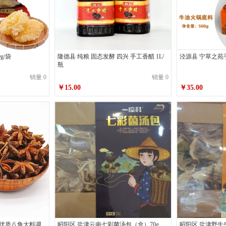
g/袋
隆德县 纯粮 固态发酵 四兴 手工香醋 1L/
泾源县 宁草之苑手
瓶
销量 0
销量 0
￥15.00
￥35.00
0g优质八角大料调
昭阳区 盐津云南七彩菌汤包（盒）70g
昭阳区 盐津野生