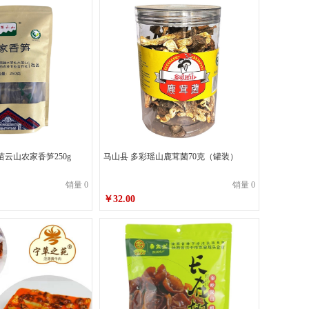
苗云山农家香笋250g
马山县 多彩瑶山鹿茸菌70克（罐装）
销量 0
销量 0
￥32.00