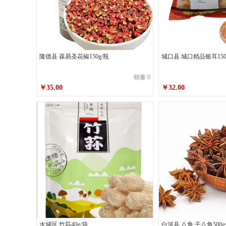
隆德县 葆易圣花椒150g/瓶
城口县 城口精品银耳150
销量 0
￥35.00
￥32.00
水城区 竹荪40g/袋
白河县 八角 干八角50