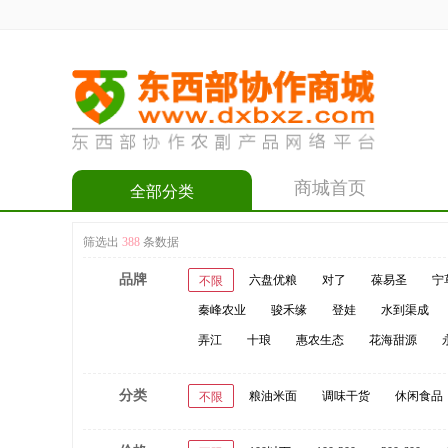
商城首页
全部分类
筛选出
388
条数据
品牌
六盘优粮
对了
葆易圣
宁
不限
秦峰农业
骏禾缘
登娃
水到渠成
弄江
十琅
惠农生态
花海甜源
分类
粮油米面
调味干货
休闲食品
不限