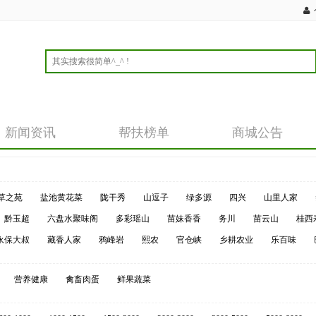
新闻资讯
帮扶榜单
商城公告
草之苑
盐池黄花菜
陇干秀
山逗子
绿多源
四兴
山里人家
黔玉超
六盘水聚味阁
多彩瑶山
苗妹香香
务川
苗云山
桂西
永保大叔
藏香人家
鸦峰岩
熙农
官仓峡
乡耕农业
乐百味
营养健康
禽畜肉蛋
鲜果蔬菜