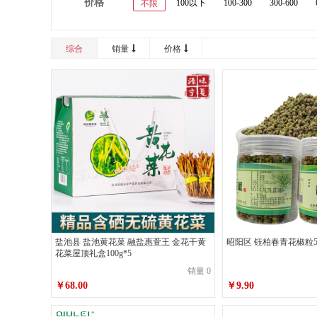
价格
100以下
100-300
300-600
不限
综合
销量
价格
盐池县 盐池黄花菜 融盐惠萱王 金花干黄
昭阳区 钰柏春青花椒粒50
花菜屋顶礼盒100g*5
销量 0
￥68.00
￥9.90