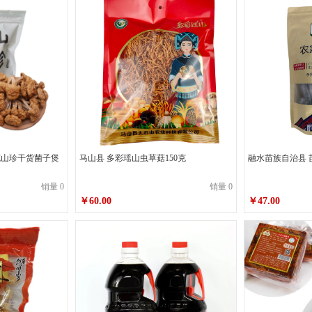
克山珍干货菌子煲
马山县 多彩瑶山虫草菇150克
融水苗族自治县 
销量 0
销量 0
￥60.00
￥47.00