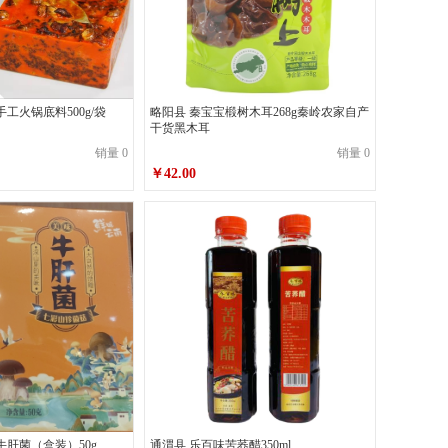
工火锅底料500g/袋
略阳县 秦宝宝椴树木耳268g秦岭农家自产
干货黑木耳
销量 0
销量 0
￥42.00
牛肝菌（盒装）50g
通渭县 乐百味苦荞醋350ml