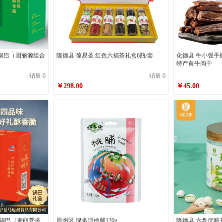
锅巴（固丽源组合
隆德县 葆易圣 红色六福茶礼盒6瓶/套
化德县 牛小强手
特产黄牛肉干
销量 0
销量 0
￥298.00
￥45.00
品锅巴（麦丽菩搭
原州区 绿多源桃脯120g
隆德县 六盘优粮开