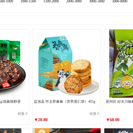
600-1000
1000-1500
1500-2000
2000-3000
3000-5000
5000-8000
8g/袋麻辣醇香
盐池县 环太荞麻麻（苦荞葱仁饼）405g
原州区 好水川椒麻
销量 0
销量 0
￥28.80
￥68.00