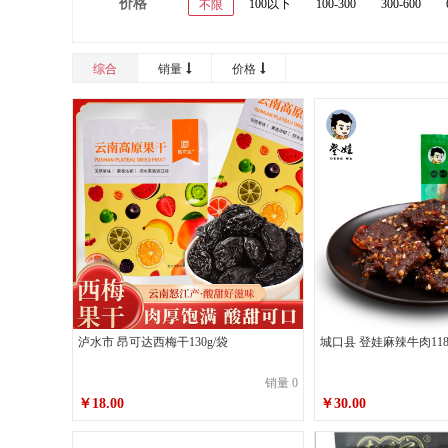
价格
100以下
100-300
300-600
不限
综合
销量
价格
泸水市 昂可达西梅干130g/袋
城口县 登娃麻辣牛肉11
销量 0
￥18.00
￥30.00