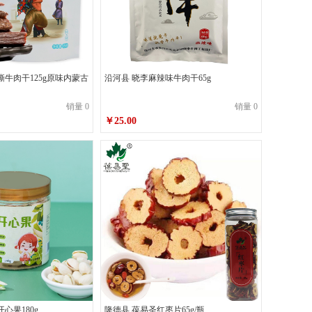
撕牛肉干125g原味内蒙古
沿河县 晓李麻辣味牛肉干65g
销量 0
销量 0
￥25.00
心果180g
隆德县 葆易圣红枣片65g/瓶