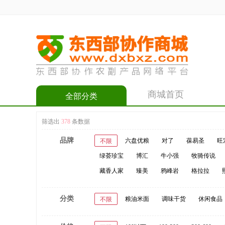
商城首页
全部分类
筛选出
378
条数据
品牌
六盘优粮
对了
葆易圣
旺
不限
绿荟珍宝
博汇
牛小强
牧骑传说
藏香人家
臻美
鸦峰岩
格拉拉
分类
粮油米面
调味干货
休闲食品
不限