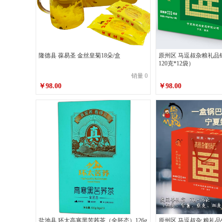
隆德县 葆易圣 金丝皇菊18朵/盒
原州区 马逗叔杂粮礼品
120克*12袋）
销量 0
￥98.00
￥98.00
原州区 马逗叔杂 粮礼
盐池县 环太高寒黑苦荞茶（全胚态）126g