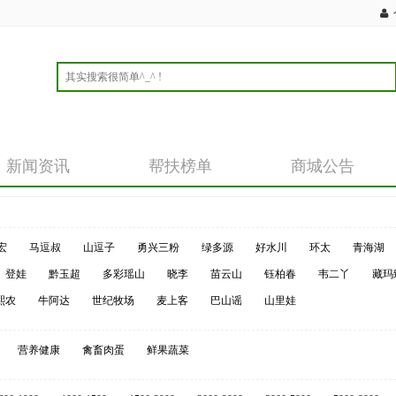
新闻资讯
帮扶榜单
商城公告
宏
马逗叔
山逗子
勇兴三粉
绿多源
好水川
环太
青海湖
登娃
黔玉超
多彩瑶山
晓李
苗云山
钰柏春
韦二丫
藏玛
熙农
牛阿达
世纪牧场
麦上客
巴山谣
山里娃
营养健康
禽畜肉蛋
鲜果蔬菜