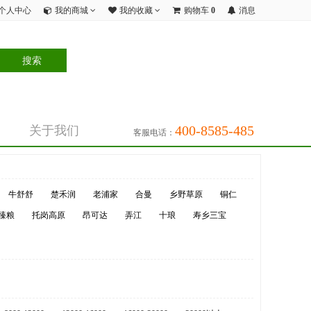
个人中心
我的商城
我的收藏
购物车
0
消息
400-8585-485
关于我们
客服电话：
牛舒舒
楚禾润
老浦家
合曼
乡野草原
铜仁
臻粮
托岗高原
昂可达
弄江
十琅
寿乡三宝