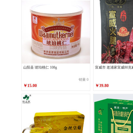
山阳县 琥珀桃仁 108g
宣威市 老浦家宣威80
销量 0
￥15.00
￥39.80