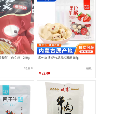
辣笋（自立袋）240g/
库伦旗 世纪牧场果粒乳酪168g
销量 0
销量 0
￥22.00